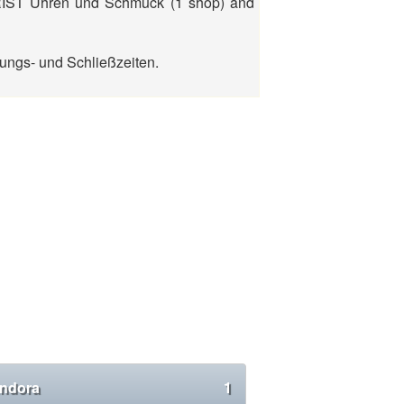
RIST Uhren und Schmuck (1 shop) and
ungs- und Schließzeiten.
ndora
1