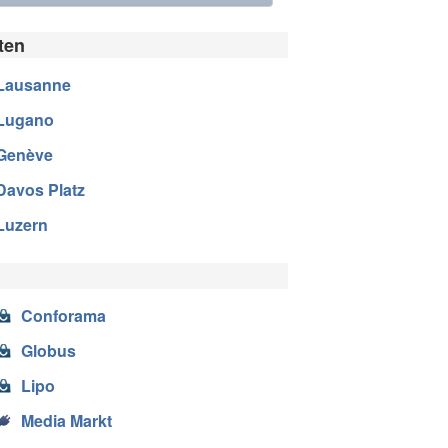
ten
Lausanne
Lugano
Genève
Davos Platz
Luzern
Conforama
Globus
Lipo
Media Markt